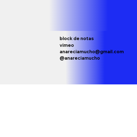
block de notas
vimeo
anareciamucho@gmail.com
@anareciamucho