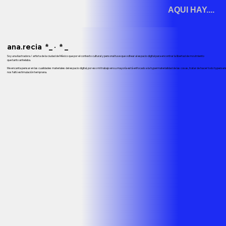
AQUI HAY....
ana.recia *_ · * _
Soy una ilustradora / artista de la ciudad de México que por el contexto cultural y personal tuve que voltear al espacio digital para encontrar la libertad de movimiento
que tanto anhelaba.
Me encanta pensar en las cualidades materiales del espacio digital, por eso mi trabajo en su mayoría está enfocado a la hypermaterialidad de las cosas, tratar de hacer todo hypersenso
nos faltó estimulación temprana.